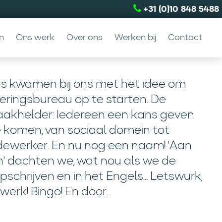
+31 (0)10 848 5488
n
Ons werk
Over ons
Werken bij
Contact
rs kwamen bij ons met het idee om
eringsbureau op te starten. De
raakhelder: Iedereen een kans geven
 komen, van sociaal domein tot
werker. En nu nog een naam! 'Aan
n' dachten we, wat nou als we de
chrijven en in het Engels... Letswurk,
erk! Bingo! En door...