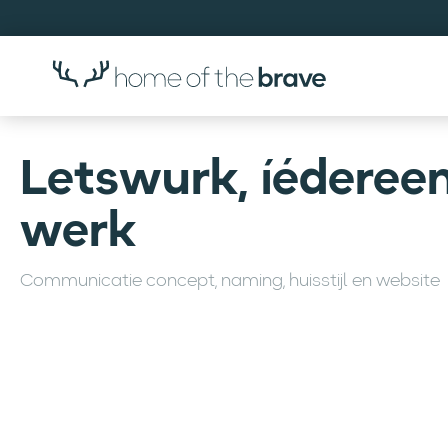
Letswurk, íéderee
werk
Communicatie concept, naming, huisstijl en website