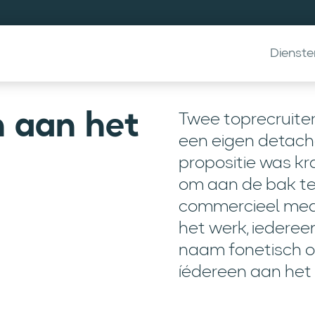
Dienste
n aan het
Twee toprecruite
een eigen detach
propositie was k
om aan de bak te
commercieel mede
het werk, iederee
naam fonetisch ops
íédereen aan het w