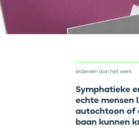
Íédereen aan het werk
Symphatieke en
echte mensen la
autochtoon of 
baan kunnen kri