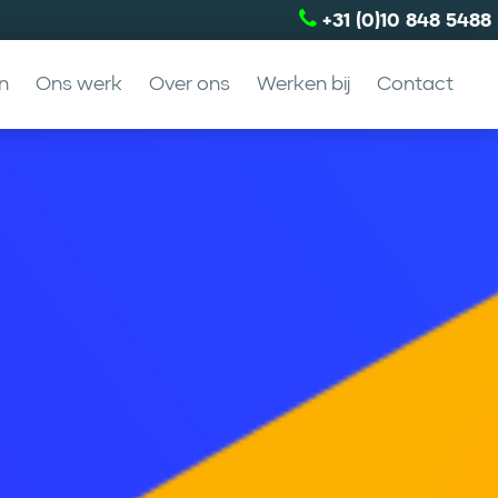
+31 (0)10 848 5488
n
Ons werk
Over ons
Werken bij
Contact