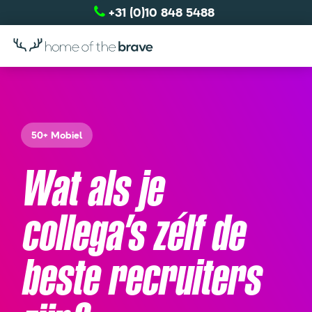
+31 (0)10 848 5488
50+ Mobiel
Wat als je
collega’s zélf de
beste recruiters